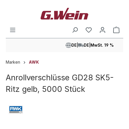
alt springen
Ware
DE
|
DE
|
MwSt. 19 %
Marken
AWK
Anrollverschlüsse GD28 SK5-
Ritz gelb, 5000 Stück