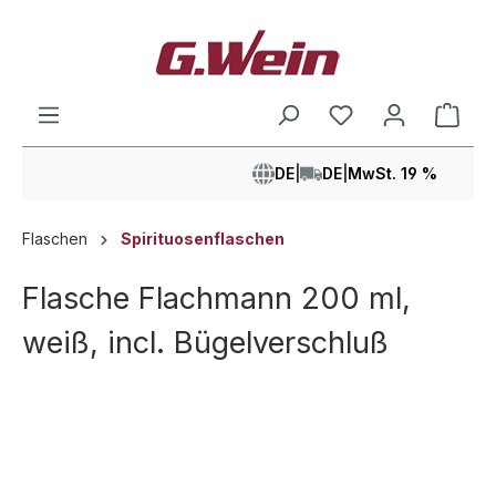
alt springen
Ware
DE
|
DE
|
MwSt. 19 %
Flaschen
Spirituosenflaschen
Flasche Flachmann 200 ml,
weiß, incl. Bügelverschluß
Bildergalerie überspringen