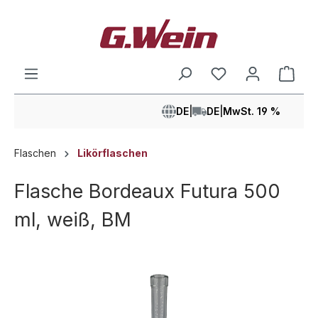
alt springen
Ware
DE
|
DE
|
MwSt. 19 %
Flaschen
Likörflaschen
Flasche Bordeaux Futura 500
ml, weiß, BM
Bildergalerie überspringen