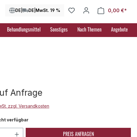
0,00 €*
Ware
DE
|
DE
|
MwSt. 19 %
Behandlungsmittel
Sonstiges
Nach Themen
Angebote
auf Anfrage
MwSt. zzgl. Versandkosten
cht verfügbar
 Anzahl: Gib den gewünschten Wert ein 
PREIS ANFRAGEN