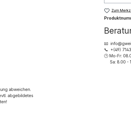
Zum Merkze
Produktnum
Beratu
📧 info@gwei
📞 +(49) 71
🕒 Mo-Fr: 08.
Sa: 8.00 - 1
dung abweichen.
evtl. abgebildetes
ten!