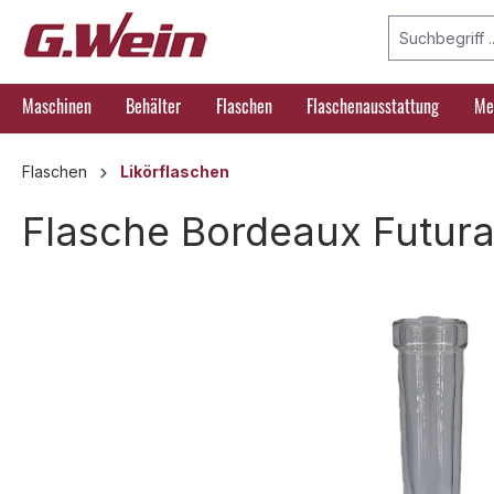
springen
Zur Hauptnavigation springen
Maschinen
Behälter
Flaschen
Flaschenausstattung
Me
Flaschen
Likörflaschen
Flasche Bordeaux Futura
Bildergalerie überspringen