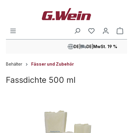
alt springen
Ware
DE
|
DE
|
MwSt. 19 %
Behälter
Fässer und Zubehör
Fassdichte 500 ml
Bildergalerie überspringen