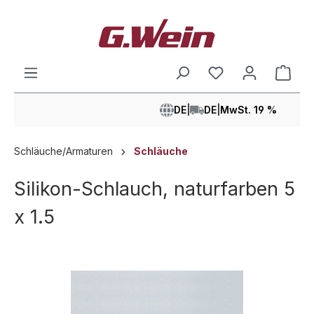
alt springen
Ware
DE
|
DE
|
MwSt. 19 %
Schläuche/Armaturen
Schläuche
Silikon-Schlauch, naturfarben 5
x 1.5
Bildergalerie überspringen