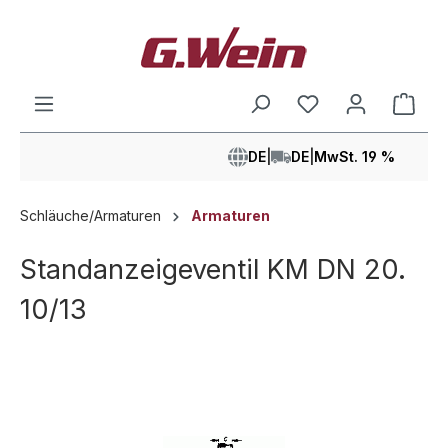
alt springen
Ware
DE
|
DE
|
MwSt. 19 %
Schläuche/Armaturen
Armaturen
Standanzeigeventil KM DN 20.
10/13
Bildergalerie überspringen