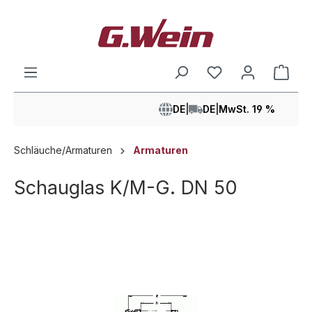
alt springen
Ware
DE
|
DE
|
MwSt. 19 %
Schläuche/Armaturen
Armaturen
Schauglas K/M-G. DN 50
Bildergalerie überspringen