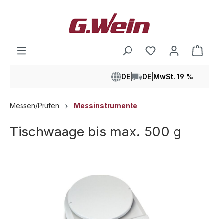
alt springen
Ware
DE
|
DE
|
MwSt. 19 %
Messen/Prüfen
Messinstrumente
Tischwaage bis max. 500 g
Bildergalerie überspringen